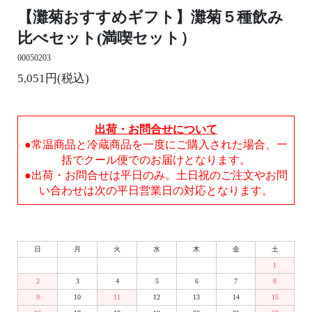
【灘菊おすすめギフト】灘菊５種飲み
比べセット(満喫セット）
00050203
5,051円(税込)
出荷・お問合せについて
●常温商品と冷蔵商品を一度にご購入された場合、一
括でクール便でのお届けとなります。
●出荷・お問合せは平日のみ。土日祝のご注文やお問
い合わせは次の平日営業日の対応となります。
日
月
火
水
木
金
土
1
2
3
4
5
6
7
8
9
10
11
12
13
14
15