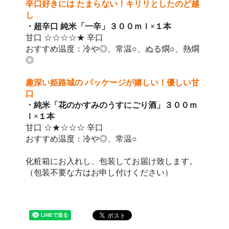
辛口好きには たまらない！キリリとしたのど越
し
・超辛口 純米「一辛」３００ｍｌ×１本
甘口 ☆☆☆☆★ 辛口
おすすめ温度：冷や◎、常温○、ぬる燗○、熱燗
◎
趣深い姫路城の パッケージが嬉しい！優しい甘
口
・純米「花のかすみのうすにごり酒」３００ｍ
ｌ×１本
甘口 ☆★☆☆☆ 辛口
おすすめ温度：冷や◎、常温○
化粧箱にお入れし、包装してお届け致します。
（包装不要な方はお申し付けください）