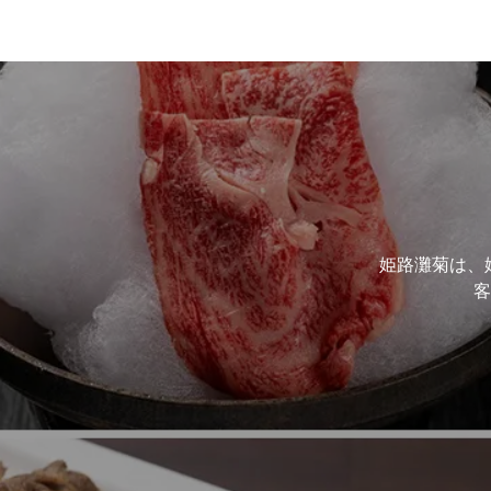
姫路灘菊は、
客