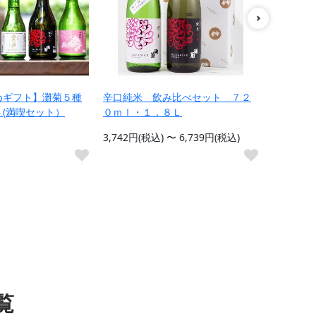
めギフト】灘菊５種
辛口純米 飲み比べセット ７２
【灘菊お
(満喫セット）
０ｍｌ・１．８Ｌ
醸・純米
７２０ｍ
3,742円(税込) 〜 6,739円(税込)
6,120円(
覧