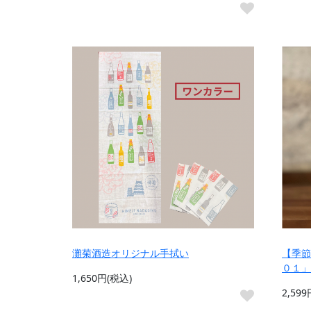
灘菊酒造オリジナル手拭い
【季節
０１」
1,650円(税込)
2,59