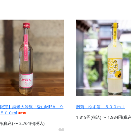
限定】純米大吟醸「愛山MISA ９
灘菊 ゆず酒 ５００ｍｌ
５００ml
1,819円(税込) 〜 1,984円(税込
9円(税込) 〜 2,764円(税込)