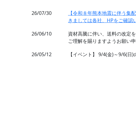
NEWS
26/07/30
【令和８年熊本地震に伴う集配
きましては各社、HPをご確認
26/06/10
資材高騰に伴い、送料の改定を
ご理解を賜りますようお願い申
26/05/12
【イベント】 9/4(金)～9