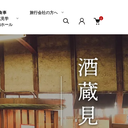
食事
旅行会社の方へ
蔵見学
0
的ホール