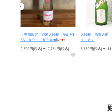
ット 送
【季節限定】純米大吟醸「愛山MI
大吟醸「酒造之助」
SA ９０１」５００ml
１．８Ｌ
円(税込)
2,599円(税込) 〜 2,764円(税込)
5,680円(税込) 〜 1