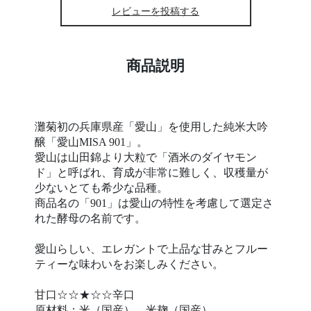
レビューを投稿する
商品説明
灘菊初の兵庫県産「愛山」を使用した純米大吟
醸「愛山MISA 901」。
愛山は山田錦より大粒で「酒米のダイヤモン
ド」と呼ばれ、育成が非常に難しく、収穫量が
少ないとても希少な品種。
商品名の「901」は愛山の特性を考慮して選定さ
れた酵母の名前です。
愛山らしい、エレガントで上品な甘みとフルー
ティーな味わいをお楽しみください。
甘口☆☆★☆☆辛口
原材料：米（国産）、米麹（国産）