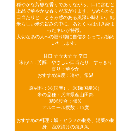
穏やかな芳醇な香りでありながら、口に含むと
上品で華やかな香りが広がります。なめらかな
口当たりと、とろみ感のある奥深い味わい。純
米らしい米の旨みの中に、あとくちは引き締ま
ったキレが特徴。
大切なあの人への贈り物に自信をもってお勧め
いたします。
甘口 ☆☆★☆☆ 辛口
味わい：芳醇、やさしい口当たり、すっきり
香り：華やか
おすすめ温度：冷や、常温
原材料：米(国産）、米麹(国産米）
米の品種：兵庫県産山田錦
精米歩合：48％
アルコール度数：15度
おすすめの料理：鯛・ヒラメの刺身、湯葉の刺
身、西京漬けの焼き魚