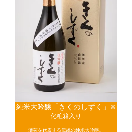
純米大吟醸「きくのしずく」
※
化粧箱入り
灘菊を代表する伝統の純米大吟醸。