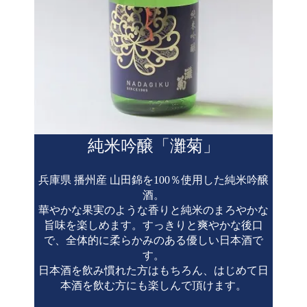
純米吟醸「灘菊」
兵庫県 播州産 山田錦を100％使用した純米吟醸
酒。
華やかな果実のような香りと純米のまろやかな
旨味を楽しめます。すっきりと爽やかな後口
で、全体的に柔らかみのある優しい日本酒で
す。
日本酒を飲み慣れた方はもちろん、はじめて日
本酒を飲む方にも楽しんで頂けます。