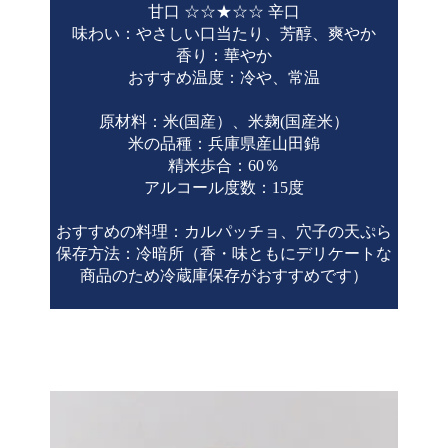
甘口 ☆☆★☆☆ 辛口
味わい：やさしい口当たり、芳醇、爽やか
香り：華やか
おすすめ温度：冷や、常温
原材料：米(国産）、米麹(国産米）
米の品種：兵庫県産山田錦
精米歩合：60％
アルコール度数：15度
おすすめの料理：カルパッチョ、穴子の天ぷら
保存方法：冷暗所（香・味ともにデリケートな
商品のため冷蔵庫保存がおすすめです）