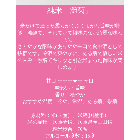
純米「灘菊」
米だけで造った柔らかくふくよかな旨味が特
徴。濃醇で、それでいて雑味のない綺麗な味わ
い。
さわやかな酸味がありやや辛口で食中酒として
抜群です。冷酒で爽やかに、ぬる燗で優しい米
の甘み・熱燗でキリッと引き締まった旨味が楽
しめます。
甘口 ☆☆☆★☆ 辛口
味わい：旨味
香り：穏やか
おすすめ温度：冷や、常温、ぬる燗、熱燗
原材料：米(国産）、米麹(国産米）
米の品種：兵庫夢錦、兵庫県産山田錦
精米歩合：70％
アルコール度数：15度