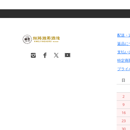
配送・
返品に
支払い
特定商
プライ
日
2
9
16
23
30