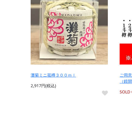
灘菊ミニ菰樽３００ｍｌ
ご用意
（鏡開
2,917円(税込)
SOLD