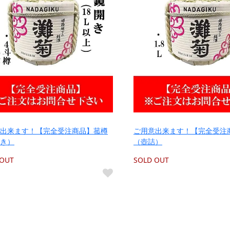
出来ます！【完全受注商品】菰樽
ご用意出来ます！【完全受注
き）
（壺詰）
 OUT
SOLD OUT