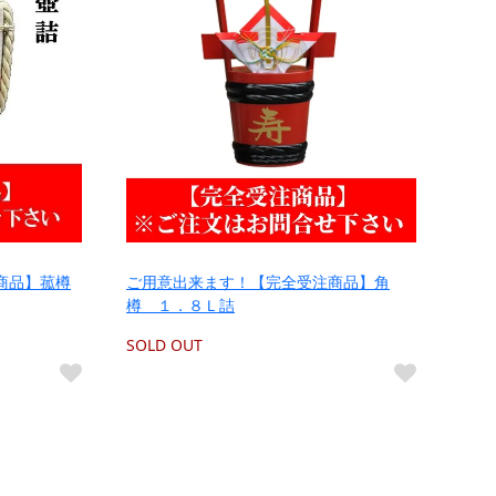
商品】菰樽
ご用意出来ます！【完全受注商品】角
樽 １．８Ｌ詰
SOLD OUT