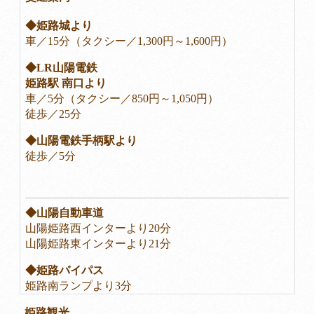
◆姫路城より
車／15分（タクシー／1,300円～1,600円）
◆LR山陽電鉄
姫路駅 南口より
車／5分（タクシー／850円～1,050円）
徒歩／25分
◆山陽電鉄手柄駅より
徒歩／5分
◆山陽自動車道
山陽姫路西インターより20分
山陽姫路東インターより21分
◆姫路バイパス
姫路南ランプより3分
姫路観光