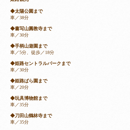
◆太陽公園まで
車／38分
◆書写山圓教寺まで
車／30分
◆手柄山遊園まで
車／5分、徒歩／18分
◆姫路セントラルパークまで
車／30分
◆姫路ばら園まで
車／20分
◆玩具博物館まで
車／35分
◆刀田山鶴林寺まで
車／35分