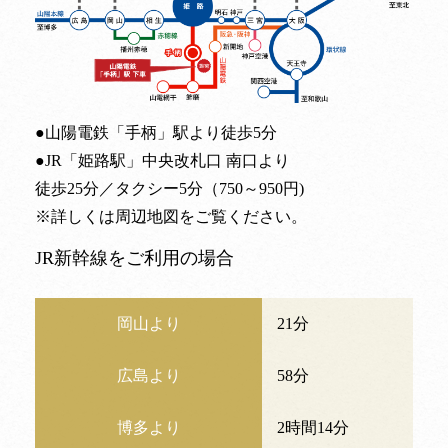
●山陽電鉄「手柄」駅より徒歩5分
●JR「姫路駅」中央改札口 南口より
徒歩25分／タクシー5分（750～950円)
※詳しくは
周辺地図
をご覧ください。
JR新幹線をご利用の場合
岡山より
21分
広島より
58分
博多より
2時間14分