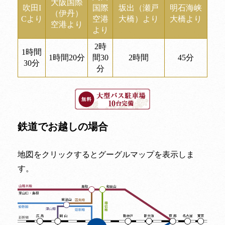
大阪国際
吹田I
国際
坂出（瀬戸
明石海峡
（伊丹）
Cより
空港
大橋）より
大橋より
空港より
より
2時
1時間
1時間20分
間30
2時間
45分
30分
分
鉄道でお越しの場合
地図をクリックするとグーグルマップを表示しま
す。