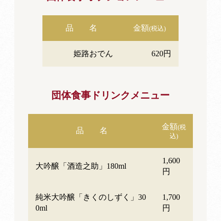
品 名
金額
(税込)
姫路おでん
620円
団体食事ドリンクメニュー
金額
(税
品 名
込)
1,600
大吟醸「酒造之助」180ml
円
純米大吟醸「きくのしずく」30
1,700
0ml
円