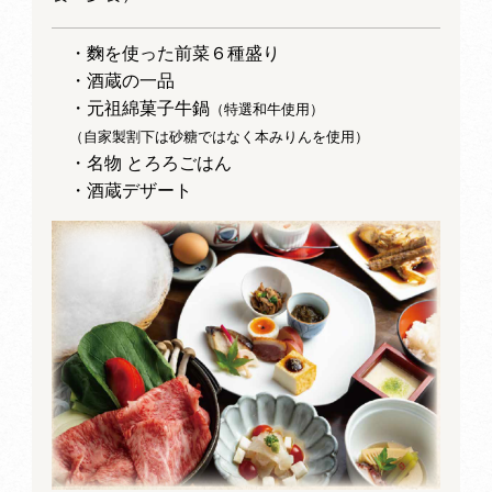
・麴を使った前菜６種盛り
・酒蔵の一品
・元祖綿菓子牛鍋
（特選和牛使用）
（自家製割下は砂糖ではなく本みりんを使用）
・名物 とろろごはん
・酒蔵デザート