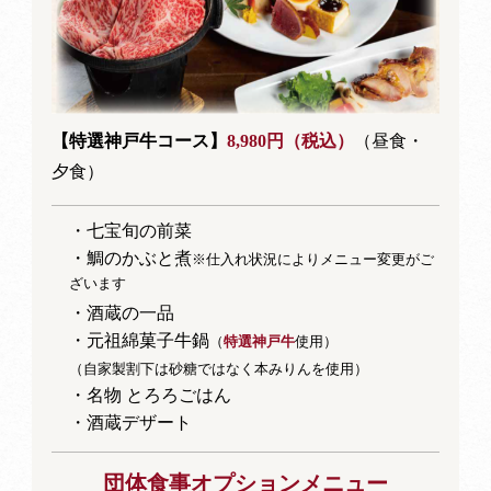
【特選神戸牛コース】
8,980円（税込）
（昼食・
夕食）
・七宝旬の前菜
・鯛のかぶと煮
※仕入れ状況によりメニュー変更がご
ざいます
・酒蔵の一品
・元祖綿菓子牛鍋
（
特選神戸牛
使用）
（自家製割下は砂糖ではなく本みりんを使用）
・名物 とろろごはん
・酒蔵デザート
団体食事オプションメニュー