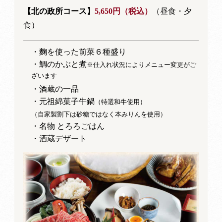
【北の政所コース】
5,650円（税込）
（昼食・夕
食）
・麴を使った前菜６種盛り
・鯛のかぶと煮
※仕入れ状況によりメニュー変更がご
ざいます
・酒蔵の一品
・元祖綿菓子牛鍋
（特選和牛使用）
（自家製割下は砂糖ではなく本みりんを使用）
・名物 とろろごはん
・酒蔵デザート