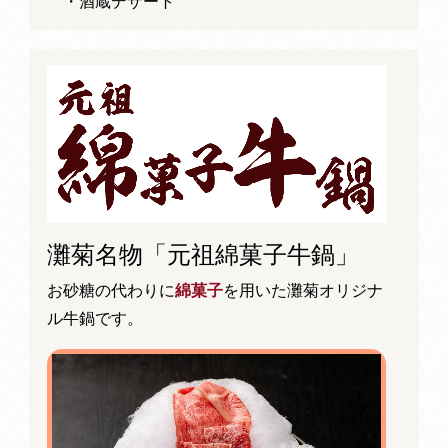
・酒蔵デザート
灘菊名物「元祖綿菓子牛鍋」
お砂糖の代わりに
綿菓子
を用いた灘菊オリジナ
ル牛鍋です。