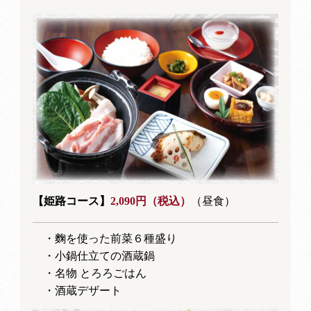
【姫路コース】
2,090円（税込）
（昼食）
・麴を使った前菜６種盛り
・小鍋仕立ての酒蔵鍋
・名物 とろろごはん
・酒蔵デザート