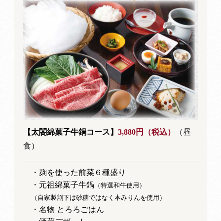
【太閤綿菓子牛鍋コース】
3,880円（税込）
（昼
食）
・麹を使った前菜６種盛り
・元祖綿菓子牛鍋
（特選和牛使用）
（自家製割下は砂糖ではなく本みりんを使用）
・名物 とろろごはん