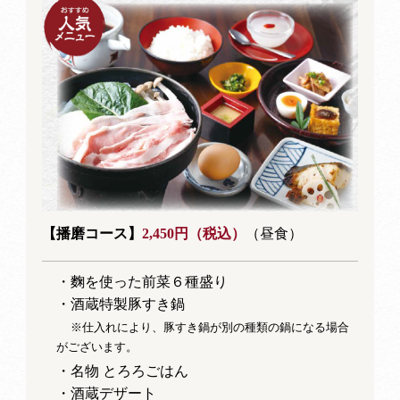
【播磨コース】
2,450円（税込）
（昼食）
・麴を使った前菜６種盛り
・酒蔵特製豚すき鍋
※仕入れにより、豚すき鍋が別の種類の鍋になる場合
がございます。
・名物 とろろごはん
・酒蔵デザート