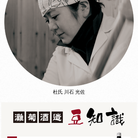
杜氏 川石 光佐