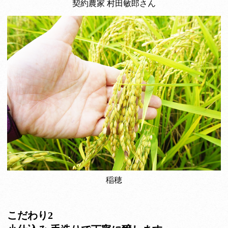
契約農家 村田敏郎さん
稲穂
こだわり2