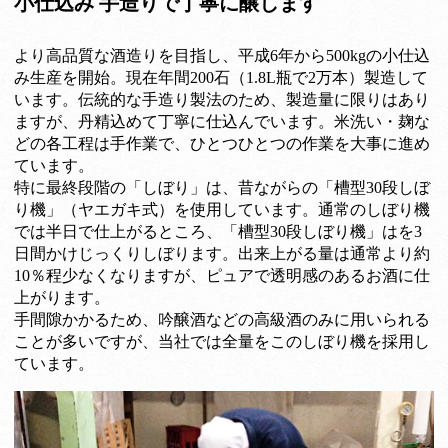
小仕込み 手造りで丁寧に醸します
より高品質な酒造りを目指し、平成6年から500kgの小仕込
み生産を開始。現在年間200石（1.8L瓶で2万本）製造して
います。伝統的な手造り製法のため、製造量に限りはあり
ますが、丹精込めて丁寧に仕込んでいます。米洗い・麹な
どの各工程は手作業で、ひとつひとつの作業を大事に進め
ています。
特に最終段階の「しぼり」は、昔ながらの「槽型30段しぼ
り機」（ヤエガキ式）を使用しています。通常のしぼり機
では半日で仕上がるところ、「槽型30段しぼり機」はを3
日間かけじっくりしぼります。出来上がる量は通常より約
10％程少なくなりますが、ピュアで透明感のあるお酒に仕
上がります。
手間隙かかるため、吟醸酒などの高級酒のみに用いられる
ことが多いですが、当社では全量をこのしぼり機を採用し
ています。