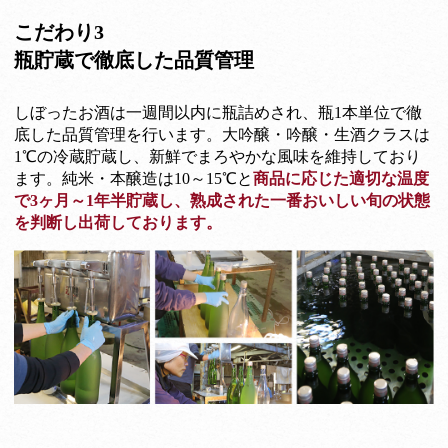
こだわり3
瓶貯蔵で徹底した品質管理
しぼったお酒は一週間以内に瓶詰めされ、瓶1本単位で徹
底した品質管理を行います。大吟醸・吟醸・生酒クラスは
1℃の冷蔵貯蔵し、新鮮でまろやかな風味を維持しており
ます。純米・本醸造は10～15℃と
商品に応じた適切な温度
で3ヶ月～1年半貯蔵し、熟成された一番おいしい旬の状態
を判断し出荷しております。