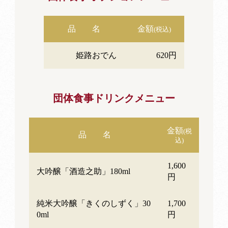
品 名
金額
(税込)
姫路おでん
620円
団体食事ドリンクメニュー
金額
(税
品 名
込)
1,600
大吟醸「酒造之助」180ml
円
純米大吟醸「きくのしずく」30
1,700
0ml
円