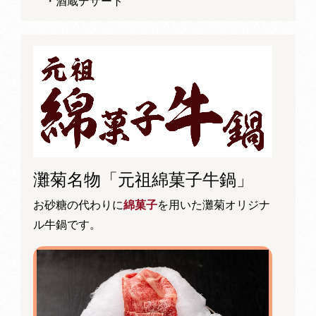
・酒蔵デザート
灘菊名物「元祖綿菓子牛鍋」
お砂糖の代わりに
綿菓子
を用いた灘菊オリジナ
ル牛鍋です。