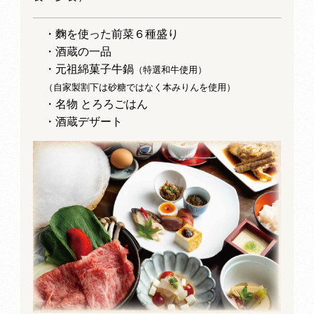
・麴を使った前菜６種盛り
・酒蔵の一品
・元祖綿菓子牛鍋
（特選和牛使用）
（自家製割下は砂糖ではなく本みりんを使用）
・名物 とろろごはん
・酒蔵デザート