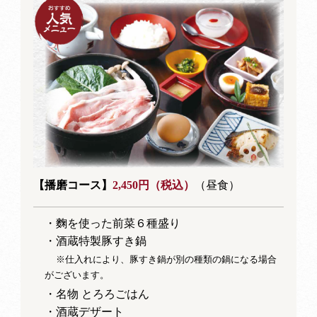
【播磨コース】
2,450円（税込）
（昼食）
・麴を使った前菜６種盛り
・酒蔵特製豚すき鍋
※仕入れにより、豚すき鍋が別の種類の鍋になる場合
がございます。
・名物 とろろごはん
・酒蔵デザート