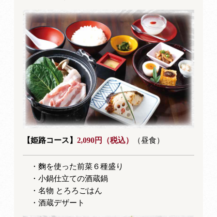
【姫路コース】
2,090円（税込）
（昼食）
・麴を使った前菜６種盛り
・小鍋仕立ての酒蔵鍋
・名物 とろろごはん
・酒蔵デザート