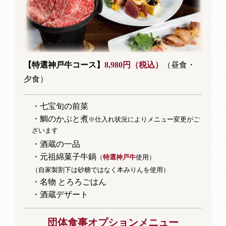
【特選神戸牛コース】
8,980円（税込）
（昼食・
夕食）
・七宝旬の前菜
・鯛のかぶと煮
※仕入れ状況によりメニュー変更がご
ざいます
・酒蔵の一品
・元祖綿菓子牛鍋
（
特選神戸牛
使用）
（自家製割下は砂糖ではなく本みりんを使用）
・名物 とろろごはん
・酒蔵デザート
団体食事オプションメニュー