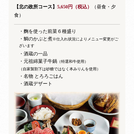
【北の政所コース】
5,650円（税込）
（昼食・夕
食）
・麴を使った前菜６種盛り
・鯛のかぶと煮
※仕入れ状況によりメニュー変更がご
ざいます
・酒蔵の一品
・元祖綿菓子牛鍋
（特選和牛使用）
（自家製割下は砂糖ではなく本みりんを使用）
・名物 とろろごはん
・酒蔵デザート