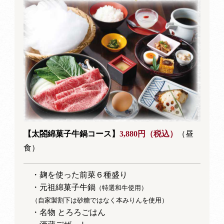
【太閤綿菓子牛鍋コース】
3,880円（税込）
（昼
食）
・麹を使った前菜６種盛り
・元祖綿菓子牛鍋
（特選和牛使用）
（自家製割下は砂糖ではなく本みりんを使用）
・名物 とろろごはん