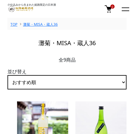
小仕込みから生まれた姫路限定の日本酒
0
TOP
灘菊・MISA・蔵人36
灘菊・MISA・蔵人36
全9商品
並び替え