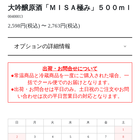
大吟醸原酒「ＭＩＳＡ極み」５００ｍｌ
00400013
2,598円(税込) 〜 2,763円(税込)
オプションの詳細情報
出荷・お問合せについて
●常温商品と冷蔵商品を一度にご購入された場合、一
括でクール便でのお届けとなります。
●出荷・お問合せは平日のみ。土日祝のご注文やお問
い合わせは次の平日営業日の対応となります。
日
月
火
水
木
金
土
1
2
3
4
5
6
7
8