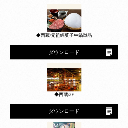
◆西蔵/元祖綿菓子牛鍋単品
ダウンロード
◆西蔵/2F
ダウンロード